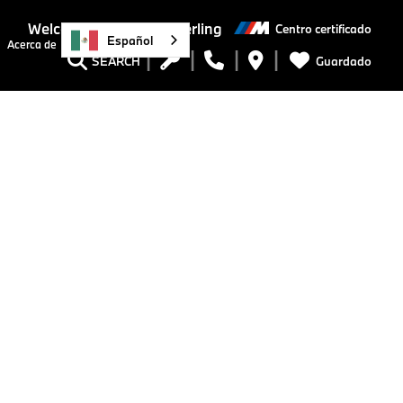
Welcome to BMW of Sterling
Centro certificado
Español
Acerca de
Guardado
SEARCH