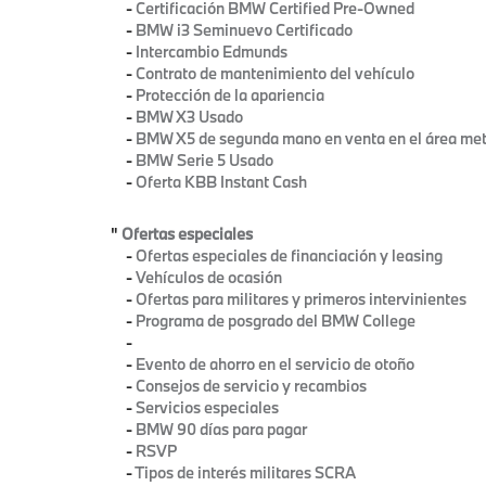
-
Certificación BMW Certified Pre-Owned
-
BMW i3 Seminuevo Certificado
-
Intercambio Edmunds
-
Contrato de mantenimiento del vehículo
-
Protección de la apariencia
-
BMW X3 Usado
-
BMW X5 de segunda mano en venta en el área met
-
BMW Serie 5 Usado
-
Oferta KBB Instant Cash
"
Ofertas especiales
-
Ofertas especiales de financiación y leasing
-
Vehículos de ocasión
-
Ofertas para militares y primeros intervinientes
-
Programa de posgrado del BMW College
-
-
Evento de ahorro en el servicio de otoño
-
Consejos de servicio y recambios
-
Servicios especiales
-
BMW 90 días para pagar
-
RSVP
-
Tipos de interés militares SCRA