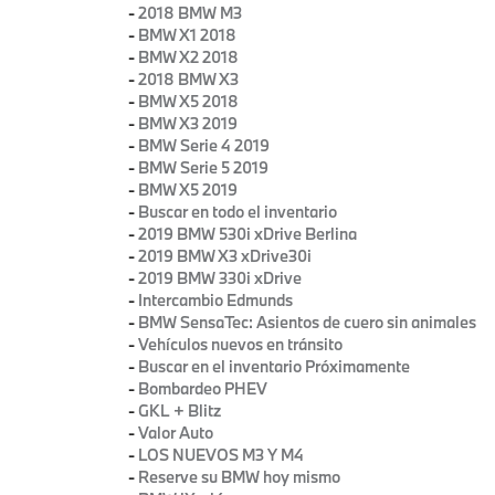
-
2018 BMW M3
-
BMW X1 2018
-
BMW X2 2018
-
2018 BMW X3
-
BMW X5 2018
-
BMW X3 2019
-
BMW Serie 4 2019
-
BMW Serie 5 2019
-
BMW X5 2019
-
Buscar en todo el inventario
-
2019 BMW 530i xDrive Berlina
-
2019 BMW X3 xDrive30i
-
2019 BMW 330i xDrive
-
Intercambio Edmunds
-
BMW SensaTec: Asientos de cuero sin animales
-
Vehículos nuevos en tránsito
-
Buscar en el inventario Próximamente
-
Bombardeo PHEV
-
GKL + Blitz
-
Valor Auto
-
LOS NUEVOS M3 Y M4
-
Reserve su BMW hoy mismo