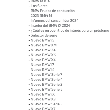
-
BMW iX e i4
-
Los Sietes
-
BMW Prueba de conducción
-
2023 BMW M
-
Informes del consumidor 2024
-
Interior del BMW iX 2024
-
¿Cuál es un buen tipo de interés para un préstamo
-
Selector de serie
-
Nuevo BMW i5
-
Nuevo BMW XM
-
Nuevo BMW Z4
-
Nuevo BMW X6
-
Nuevo BMW X4
-
Nuevo BMW i7
-
Nuevo BMW i4
-
Nuevo BMW Serie 7
-
Nuevo BMW Serie 4
-
Nuevo BMW Serie 2
-
Nuevo BMW Serie 5
-
Nuevo BMW iX
-
Nuevo BMW X3
-
Nuevo BMW Serie 3
-
Nuevo BMW X7