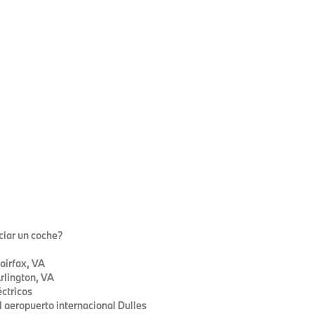
ciar un coche?
airfax, VA
rlington, VA
éctricos
l aeropuerto internacional Dulles