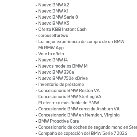
-
Nuevo BMW X2
-
Nuevo BMW X1
-
Nuevo BMW Serie 8
-
Nuevo BMW X5
-
Oferta KBB Instant Cash
-
carouselfortwo
-
La mejor experiencia de compra de un BMW
-
Mi BMW App
-
Vale tu oficio
-
Nuevo BMW i4
-
Nuevos modelos BMW M
-
Nuevo BMW 330e
-
Nuevo BMW 750e xDrive
-
Inventario de préstamo
-
Concesionario BMW Reston VA
-
Concesionario BMW Sterling VA
-
El eléctrico más fiable de BMW
-
Concesionario BMW cerca de Ashburn VA
-
Concesionario BMW en Herndon, Virginia
-
BMW Proactive Care
-
Concesionario de coches de segunda mano en Sterl
-
Campaña de captación del BMW Serie 7 2026