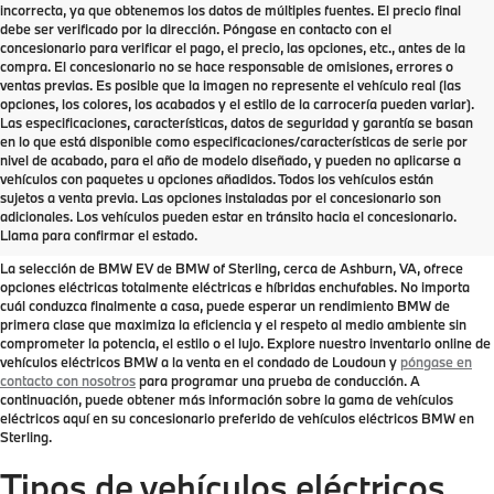
incorrecta, ya que obtenemos los datos de múltiples fuentes. El precio final
debe ser verificado por la dirección. Póngase en contacto con el
concesionario para verificar el pago, el precio, las opciones, etc., antes de la
compra. El concesionario no se hace responsable de omisiones, errores o
ventas previas. Es posible que la imagen no represente el vehículo real (las
opciones, los colores, los acabados y el estilo de la carrocería pueden variar).
Las especificaciones, características, datos de seguridad y garantía se basan
en lo que está disponible como especificaciones/características de serie por
nivel de acabado, para el año de modelo diseñado, y pueden no aplicarse a
vehículos con paquetes u opciones añadidos. Todos los vehículos están
BMW Vehículos Eléctricos en
sujetos a venta previa. Las opciones instaladas por el concesionario son
adicionales. Los vehículos pueden estar en tránsito hacia el concesionario.
Venta | Sterling VA
Llama para confirmar el estado.
La selección de BMW EV de BMW of Sterling, cerca de Ashburn, VA, ofrece
opciones eléctricas totalmente eléctricas e híbridas enchufables. No importa
cuál conduzca finalmente a casa, puede esperar un rendimiento BMW de
primera clase que maximiza la eficiencia y el respeto al medio ambiente sin
comprometer la potencia, el estilo o el lujo. Explore nuestro inventario online de
vehículos eléctricos BMW a la venta en el condado de Loudoun y
póngase en
contacto con nosotros
para programar una prueba de conducción. A
continuación, puede obtener más información sobre la gama de vehículos
eléctricos aquí en su concesionario preferido de vehículos eléctricos BMW en
Sterling.
Tipos de vehículos eléctricos