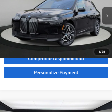
Precio de venta:
50 498 $
Ahorro
-1 000 $
Gastos de tramitación:
+999 $
Tarifa de la agencia de matrículas personalizadas:
+66 $
Precio en libras esterlinas
50 563 dólares
Haga Clic Para Llamar
1
/
38
Comprobar Disponibilidad
Personalize Payment
Compare Vehicle
$50,563
2024
BMW iX
xDrive50