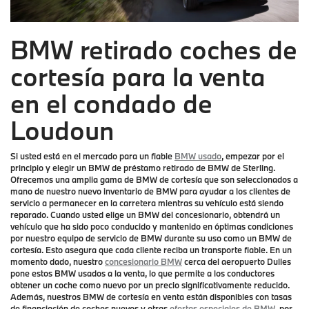
BMW retirado coches de
cortesía para la venta
en el condado de
Loudoun
Si usted está en el mercado para un fiable
BMW usado
, empezar por el
principio y elegir un BMW de préstamo retirado de BMW de Sterling.
Ofrecemos una amplia gama de BMW de cortesía que son seleccionados a
mano de nuestro nuevo inventario de BMW para ayudar a los clientes de
servicio a permanecer en la carretera mientras su vehículo está siendo
reparado. Cuando usted elige un BMW del concesionario, obtendrá un
vehículo que ha sido poco conducido y mantenido en óptimas condiciones
por nuestro equipo de servicio de BMW durante su uso como un BMW de
cortesía. Esto asegura que cada cliente reciba un transporte fiable. En un
momento dado, nuestro
concesionario BMW
cerca del aeropuerto Dulles
pone estos BMW usados a la venta, lo que permite a los conductores
obtener un coche como nuevo por un precio significativamente reducido.
Además, nuestros BMW de cortesía en venta están disponibles con tasas
de financiación de coches nuevos y otras
ofertas especiales de BMW
, por