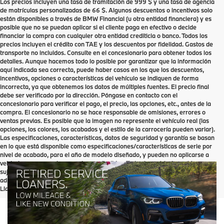
Los precios incluyen una tasa de tramitación de 999 $ y una tasa de agencia
de matrículas personalizadas de 66 $. Algunos descuentos o incentivos solo
están disponibles a través de BMW Financial (u otra entidad financiera) y es
posible que no se puedan aplicar si el cliente paga en efectivo o decide
financiar la compra con cualquier otra entidad crediticia o banco. Todos los
precios incluyen el crédito con TAE y los descuentos por fidelidad. Gastos de
transporte no incluidos. Consulte en el concesionario para obtener todos los
detalles. Aunque hacemos todo lo posible por garantizar que la información
aquí indicada sea correcta, puede haber casos en los que los descuentos,
incentivos, opciones o características del vehículo se indiquen de forma
incorrecta, ya que obtenemos los datos de múltiples fuentes. El precio final
debe ser verificado por la dirección. Póngase en contacto con el
concesionario para verificar el pago, el precio, las opciones, etc., antes de la
compra. El concesionario no se hace responsable de omisiones, errores o
ventas previas. Es posible que la imagen no represente el vehículo real (las
opciones, los colores, los acabados y el estilo de la carrocería pueden variar).
Las especificaciones, características, datos de seguridad y garantía se basan
en lo que está disponible como especificaciones/características de serie por
nivel de acabado, para el año de modelo diseñado, y pueden no aplicarse a
vehículos con paquetes u opciones añadidos. Todos los vehículos están
sujetos a venta previa. Las opciones instaladas por el concesionario son
adicionales. Los vehículos pueden estar en tránsito hacia el concesionario.
Llama para confirmar el estado.