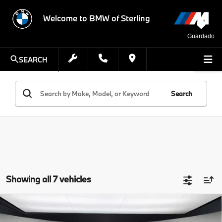
Welcome to BMW of Sterling
Guardado
SEARCH
Search
Showing all 7 vehicles
Compare Vehicle
$48,963
2026
BMW X3
30 xDrive